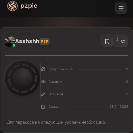
p2pie
1
Asshshh
P2P
Предложений:
0
Сделок:
0
Отзывов:
0
Создан:
23.04.2026
Для перехода на следующий уровень необходимо: