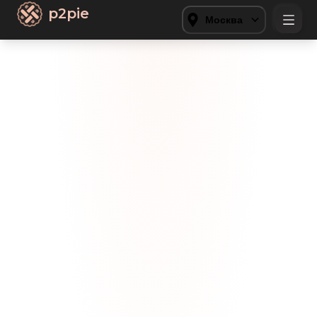
p2pie
Москва