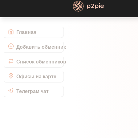
p2pie
Главная
Добавить обменник
Список обменников
Офисы на карте
Телеграм чат