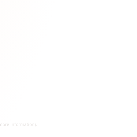
 more information)
.