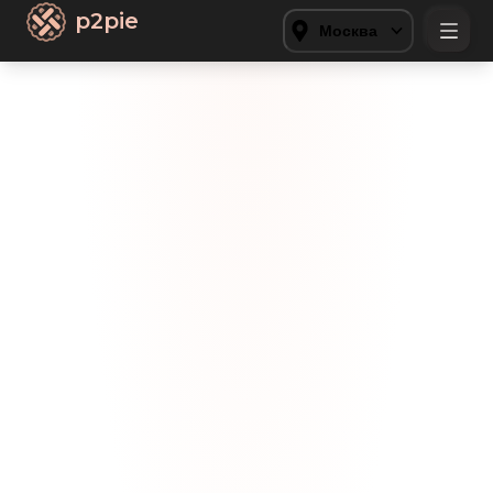
p2pie
Москва