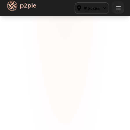
p2pie
Москва