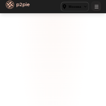
p2pie
Москва