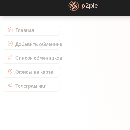
p2pie
Главная
Добавить обменник
Список обменников
Офисы на карте
Телеграм чат