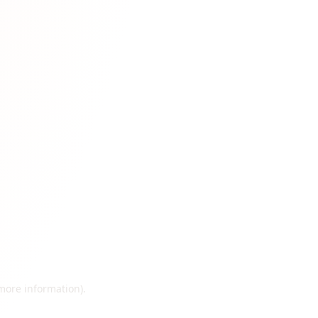
 more information)
.