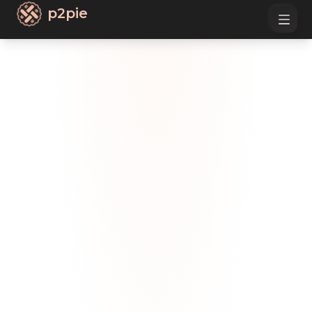
p2pie