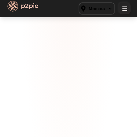
p2pie
Москва