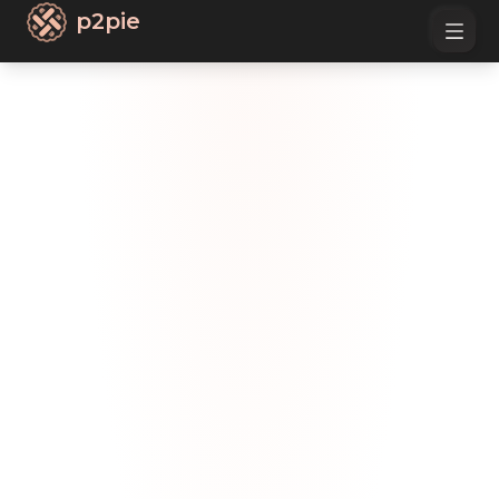
p2pie