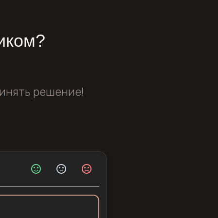
иком?
инять решение!