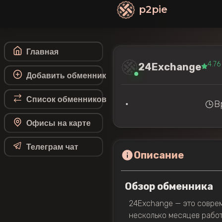
p2pie
Главная
4.76
24Exchange
Добавить обменник
Список обменников
•
В
Офисы на карте
Телеграм чат
Описание
Обзор обменника
24Exchange — это соврем
несколько месяцев работ