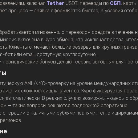
правлениям, включая
Tether
USDT, переводы по
СБП
, карты
ет процесс — заявка оформляется быстро, а условия отоб
рабатывается мгновенно, с переводом средств в течение н
омиссия включена в курс обмена, что исключает дополнител
ть. Клиенты отмечают большие резервы для крупных транз
m-бот или email, доступную круглосуточно.
и периодические бонусы делают сервис выгодным для посто
ты
атическую AML/KYC-проверку на уровне международных ст
 лишних сложностей для клиентов. Курс фиксируется после 
ся автоматически. В редких случаях возможны нюансы с обр
ем — такие вопросы решаются поддержкой оперативно.
 операции с наличными рублями, юанями, тенге и дирхама
регионов.
ие