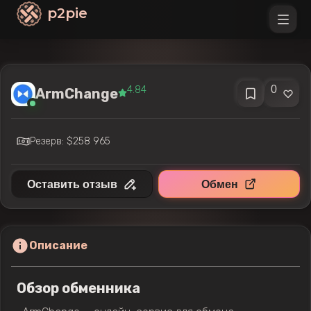
p2pie
0
4.84
ArmChange
Резерв: $258 965
Оставить отзыв
Обмен
Описание
Обзор обменника