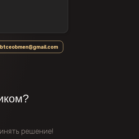
btceobmen@gmail.com
иком?
инять решение!