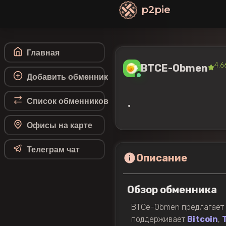
p2pie
Главная
4.6
BTCE-Obmen
Добавить обменник
Список обменников
•
Офисы на карте
Телеграм чат
Описание
Обзор обменника
BTCe-Obmen предлагает 
поддерживает
Bitcoin
,