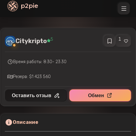
p2pie
1
5
Citykripto
Время работы: 8:30- 23:30
Резерв: $1 423 560
Оставить отзыв
Обмен
Описание