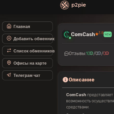
p2pie
Главная
3.8
ComCash
NEW
Добавить обменник
Список обменников
Отзывы:
10
/
0
/
0
Офисы на карте
Телеграм чат
Описание
ComCash
представляет 
возможность осуществля
средствами.