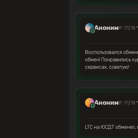
Аноним
IP: 172.18.
Воспользовался обменн
обмен! Понравились ку
сервисах, советую!
Аноним
IP: 172.18.
LTC на ЮСДТ обменял, в