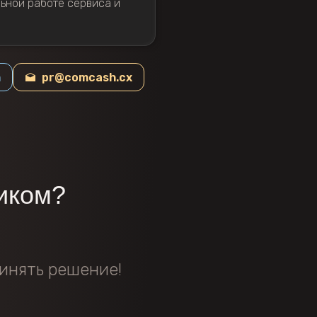
ьной работе сервиса и
m
pr@comcash.cx
иком?
инять решение!