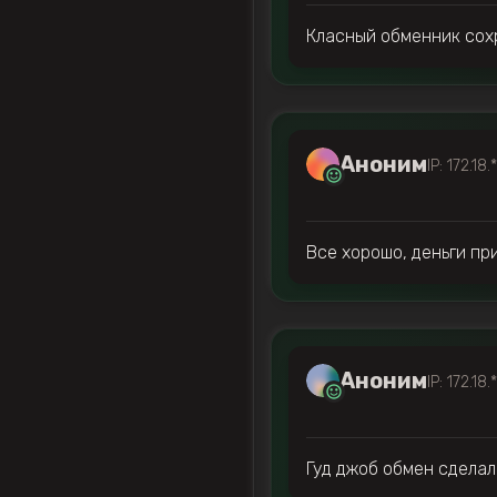
Класный обменник сох
Аноним
IP: 172.18.
Все хорошо, деньги пр
Аноним
IP: 172.18.
Гуд джоб обмен сделал