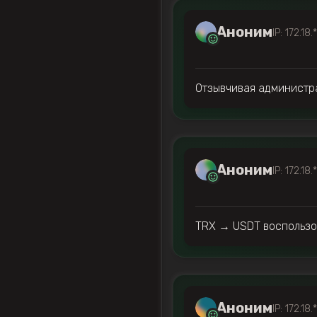
Аноним
IP: 172.18.
Отзывчивая администра
Аноним
IP: 172.18.
TRX → USDT воспользо
Аноним
IP: 172.18.