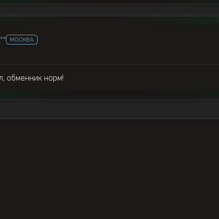
***
МОСКВА
л, обменник норм!