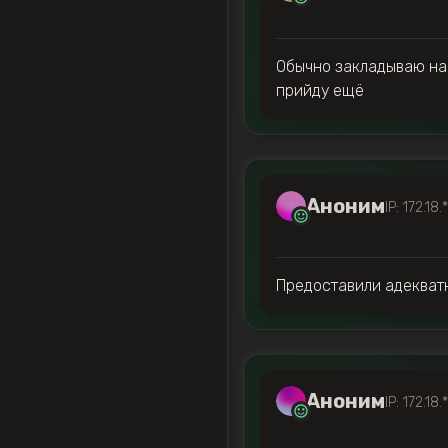
Обычно закладываю на 
прийду ещё
Аноним
IP: 172.18.
Предоставили адекватн
Аноним
IP: 172.18.