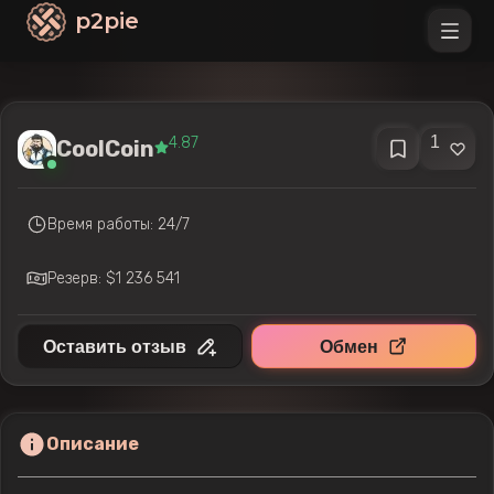
p2pie
1
4.87
CoolCoin
Время работы: 24/7
Резерв: $1 236 541
Оставить отзыв
Обмен
Описание