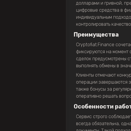
долларами и гривной, пр
цифровые средства в фиа
индивидуальным подходом
контролировать качество
Преимущества
Cryptofiat.Finance соче
фиксируются на момент с
сделок предусмотрены ст
выполнять обмены в знач
Клиенты отмечают конкур
операции завершаются за
также бонусы за регулярн
оперативно решать вопро
Особенности рабо
Сервис строго соблюдае
всегда обязательна, од
документы. Такой подход