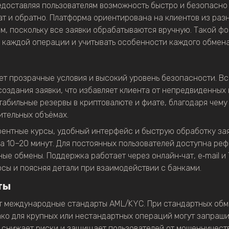
едоставляя пользователям возможность быстро и безопасно
т и обратно. Платформа ориентирована на клиентов из разн
, поскольку все заявки обрабатываются вручную. Такой фо
 каждой операции и учитывать особенности каждого обмена
тает прозрачные условия и высокий уровень безопасности. В
оздания заявки, что избавляет клиента от непредвиденных
абильные резервы в криптовалюте и фиате, благодаря чему
ительных объёмах.
ентные курсы, удобный интерфейс и быструю обработку за
 10–20 минут. Для постоянных пользователей доступна реф
ые обмены. Поддержка работает через онлайн‑чат, e‑mail и 
сы и поясняя детали при взаимодействии с банками.
ты
т международные стандарты AML/KYC. При стандартных обм
нако для крупных или нестандартных операций могут запра
 снижает риски и защищает пользователей от мошенничеств