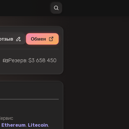
отзыв
Обмен
Резерв: $3 658 450
Сервис
,
Ethereum
,
Litecoin
,