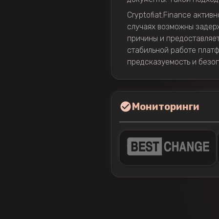
Cryptofiat.Finance актив
случаях возможны задерж
причины и предоставляет
стабильной работе платф
предсказуемость и безоп
Мониторинги