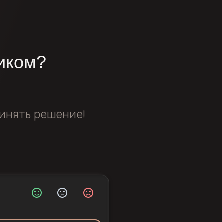
иком?
инять решение!