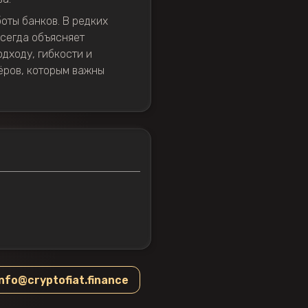
боты банков. В редких
всегда объясняет
дходу, гибкости и
ёров, которым важны
info@cryptofiat.finance