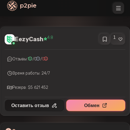
p2pie
1
4.8
EezyCash
Отзывы:
1
/
0
/
0
Время работы: 24/7
Резерв: $5 621 452
Оставить отзыв
Обмен