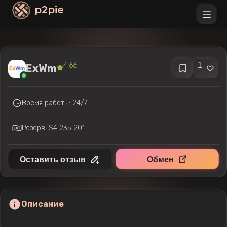
p2pie
1
4.66
ExWm
Время работы: 24/7
Резерв: $4 235 201
Оставить отзыв
Обмен
Описание