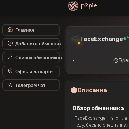
p2pie
Главная
4
FaceExchange
Добавить обменник
Список обменников
•
Врем
Офисы на карте
Телеграм чат
Описание
Обзор обменника
FaceExchange — это пла
году. Сервис специализи