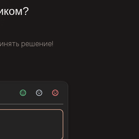
иком?
инять решение!