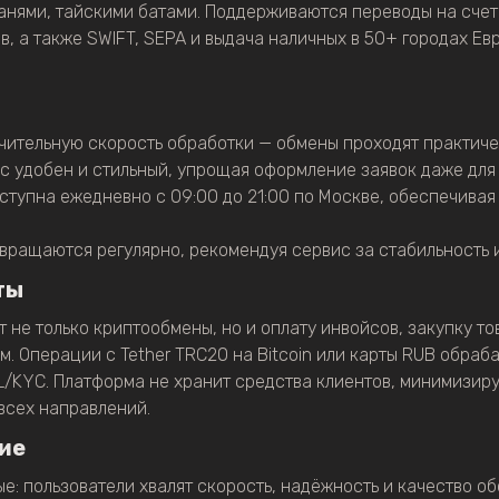
анями, тайскими батами. Поддерживаются переводы на счет
в, а также SWIFT, SEPA и выдача наличных в 50+ городах Ев
чительную скорость обработки — обмены проходят практиче
с удобен и стильный, упрощая оформление заявок даже для
доступна ежедневно с 09:00 до 21:00 по Москве, обеспечив
вращаются регулярно, рекомендуя сервис за стабильность 
ты
не только криптообмены, но и оплату инвойсов, закупку тов
ом. Операции с Tether TRC20 на Bitcoin или карты RUB обраб
/KYC. Платформа не хранит средства клиентов, минимизиру
всех направлений.
ие
е: пользователи хвалят скорость, надёжность и качество о