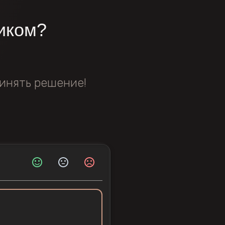
иком?
инять решение!