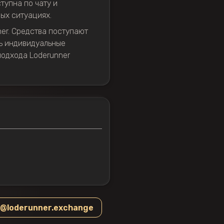
тупна по чату и
ых ситуациях.
ner. Средства поступают
ть индивидуальные
подхода Loderunner
o@loderunner.exchange