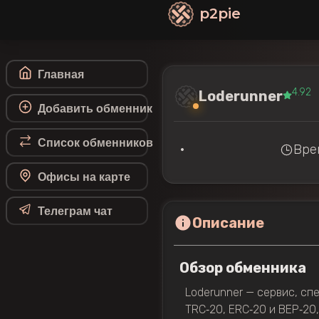
p2pie
Главная
4.92
Loderunner
Добавить обменник
Список обменников
•
Вре
Офисы на карте
Телеграм чат
Описание
Обзор обменника
Loderunner — сервис, сп
TRC‑20, ERC‑20 и BEP‑20