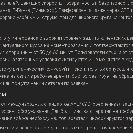
вателей, ценящих скорость, прозрачность и безопасность 
анка, Т‑Банка (Тинькофф), Райффайзен, а также через СБП 
 сервис удобным инструментом для широкого круга клиентов
стоту интерфейса с высоким уровнем защиты клиентских да
 актуального курса на момент создания и подтверждаются в
я операции — от 30 до 60 минут. Пользователи отмечают ст
ссий: заявленные условия фиксируются и не меняются в ход
тему динамических комиссий и накопительных бонусов, что
жка на связи в рабочее время и быстро реагирует на обращ
 или при уточнении деталей по заявкам.
ты
тся международных стандартов AML/KYC, обеспечивая защи
уровня обслуживания. Для большинства операций не требу
кация всё же необходима, пользователи информируются за
имитам и резервах доступны на сайте в реальном времени. К