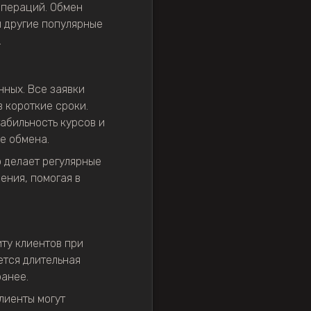
операций. Обмен
и другие популярные
.
нных. Все заявки
 короткие сроки.
абильность курсов и
е обмена.
 делает регулярные
ения, помогая в
ту клиентов при
ется длительная
ранее.
лиенты могут