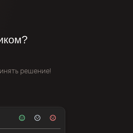
иком?
инять решение!