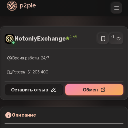
p2pie
0
4.65
NotonlyExchange
Время работы: 24/7
Резерв: $1 203 400
Оставить отзыв
Обмен
Описание