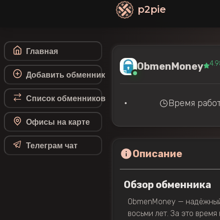
p2pie
Главная
4.9
ObmenMoney
Добавить обменник
Список обменников
•
Время работ
Офисы на карте
Телеграм чат
Описание
Обзор обменника
ObmenMoney — надёжный 
восьми лет. За это врем