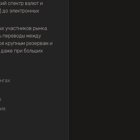
ий спектр валют и
o) до электронных
х участников рынка.
ь переводы между
аря крупным резервам и
 даже при больших
нгах.
.
ия.