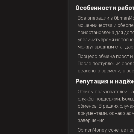
Особенности рабо
Все операции в ObmenMon
мошенничества и обеспеч
приостановлена для допо
увеличить время исполне
международным стандар
Процесс обмена прост и 
После поступления средс
реального времени, а вс
Репутация и надё
Отзывы пользователей н
службы поддержки. Боль
обменов. В редких случа
документами, однако ад
завершения.
ObmenMoney сочетает опы