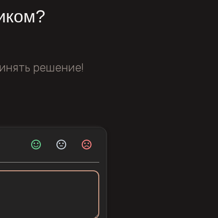
иком?
инять решение!