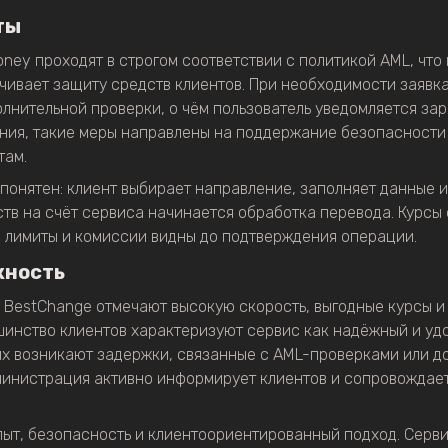
ты
ey проходят в строгом соответствии с политикой AML, что
ивает защиту средств клиентов. При необходимости заявк
лнительной проверки, о чём пользователь уведомляется зар
ния, такие меры направлены на поддержание безопасности
там.
понятен: клиент выбирает направление, заполняет данные и
тв на счёт сервиса начинается обработка перевода. Курсы
е лимиты и комиссии видны до подтверждения операции.
жность
а BestChange отмечают высокую скорость, выгодные курсы 
шинство клиентов характеризуют сервис как надёжный и уд
ях возникают задержки, связанные с AML-проверками или 
министрация активно информирует клиентов и сопровождает
т, безопасность и клиентоориентированный подход. Серви