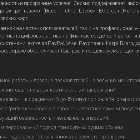
асность и прозрачные условия. Сервис поддерживает широк
ных криптовалют (Bitcoin, Tether, Litecoin, Ethereum, Moner
овских карт.
 как на частных пользователей, так и на профессиональны
менивать цифровые активы на фиатные средства и выполнят
истемами, включая PayPal, Wise, Payoneer и Kaspi. Благод
уре, сервис обеспечивает быстрые и предсказуемые сделки
шной работы и доверие пользователей на ведущих монитори
 криптовалют и десятков платёжных направлений.
 заявок — в среднем от 5 до 15 минут при онлайн-операторе
з скрытых комиссий и с заранее известной суммой получен
рующий безопасность и легальность операций.
 и персональный подход при крупных суммах обмена.
ая поддержка, готовая помочь на всех этапах сделки.