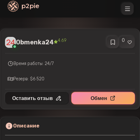
p2pie
0
4.69
Obmenka24
Время работы: 24/7
Резерв: $6 520
Оставить отзыв
Обмен
Описание