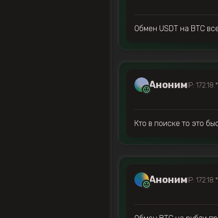
Обмен USDT на BTC все
Аноним
IP: 172.18.
Кто в поиске то это б
Аноним
IP: 172.18.