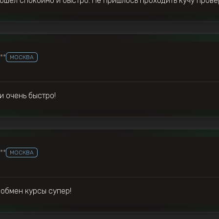
ошёл спокойно и быстро. Не пришлось проходить кучу прове
***
МОСКВА
и очень быстро!
***
МОСКВА
 обмен курсы супер!