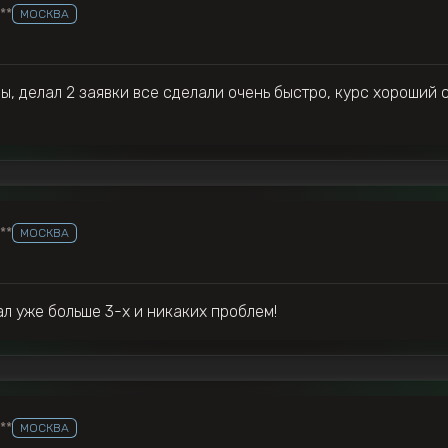
***
МОСКВА
, делал 2 заявки все сделали очень быстро, курс хороший 
***
МОСКВА
л уже больше 3-х и никаких проблем!
***
МОСКВА