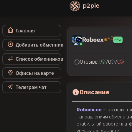
p2pie
Главная
4.2
Roboex
NEW
Добавить обменник
Список обменников
Отзывы:
9
/
0
/
0
Офисы на карте
Телеграм чат
Описание
Roboex.cc
— это крипто
направлениям обмена ци
стабильной работе плат
уровня надежности.