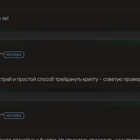
 ок!
***
МОСКВА
ыстрий и простой способ трейдануть крипту - советую провер
***
МОСКВА