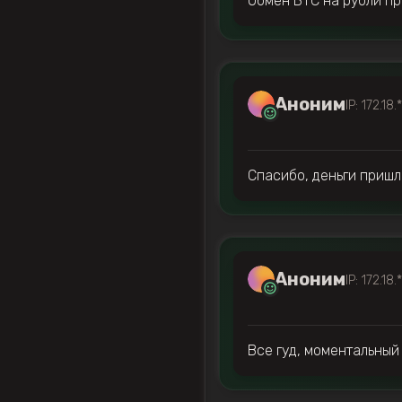
Обмен BTC на рубли пр
Аноним
IP: 172.18.
Спасибо, деньги пришл
Аноним
IP: 172.18.
Все гуд, моментальный