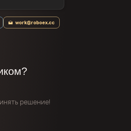
work@roboex.cc
иком?
инять решение!