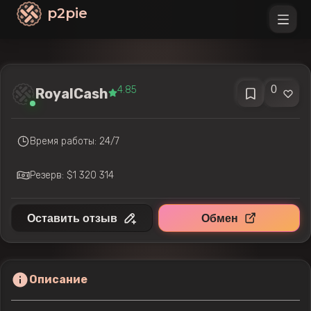
p2pie
0
4.85
RoyalCash
Время работы: 24/7
Резерв: $1 320 314
Оставить отзыв
Обмен
Описание