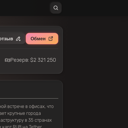
отзыв
Обмен
Резерв: $2 321 250
ой встрече в офисах, что
ает крупные города
аструктуру в 35 странах
 карт RUB на Tether