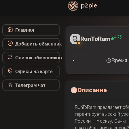
p2pie
Главная
4.73
RunToRam
Добавить обменник
Список обменников
•
Время р
Офисы на карте
Телеграм чат
Описание
RunToRam предлагает обм
гарантирует высокий уро
России — Москву, Санкт-
для глобальных операций