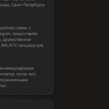
осквы, Санкт-Петербурга
крупные суммы, с
egram, предоставляя
ь, дружественное
х AML/KYC процедур для
ием международных
нтактов, после чего
еограниченными
пыт.