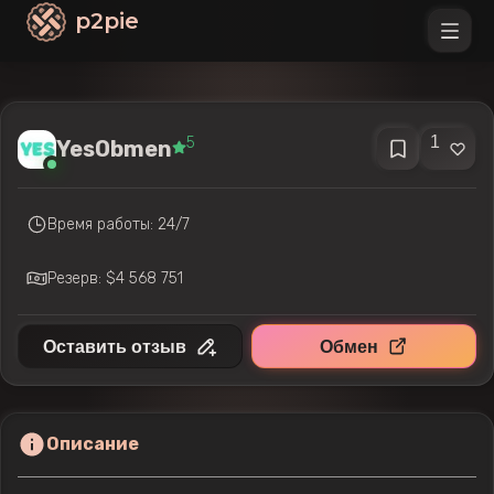
p2pie
1
5
YesObmen
Время работы: 24/7
Резерв: $4 568 751
Оставить отзыв
Обмен
Описание