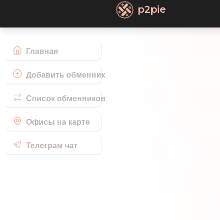
p2pie
Главная
Добавить обменник
Список обменников
Офисы на карте
Телеграм чат