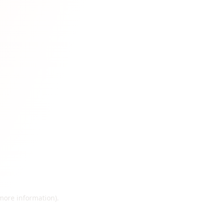
 more information)
.