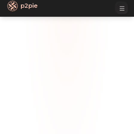
p2pie