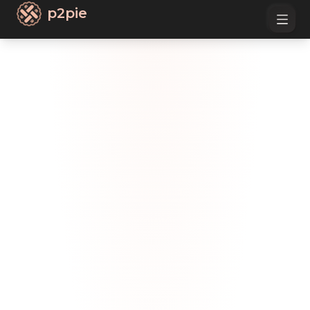
p2pie