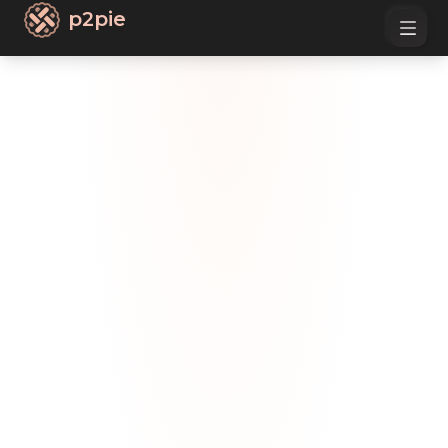
p2pie