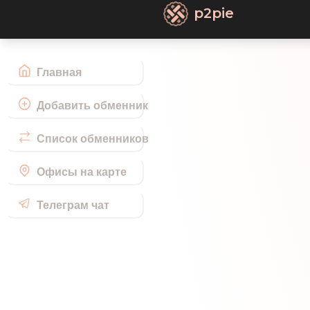
p2pie
Главная
Добавить обменник
Список обменников
Офисы на карте
Телеграм чат