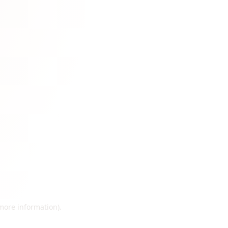
 more information)
.