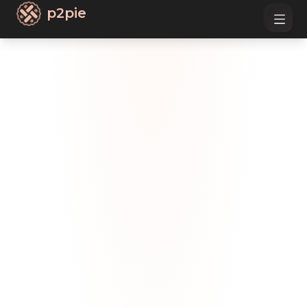
p2pie