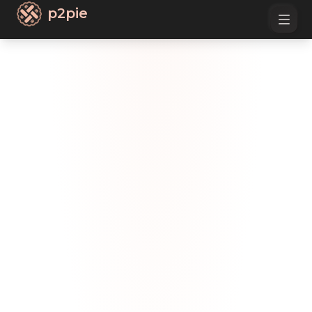
p2pie