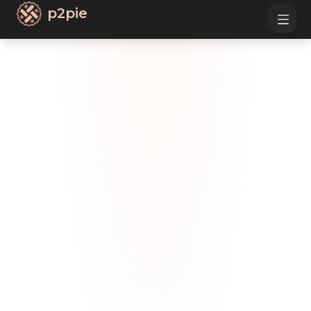
p2pie