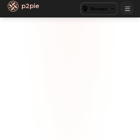
p2pie
Москва