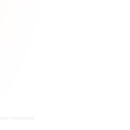
 more information)
.