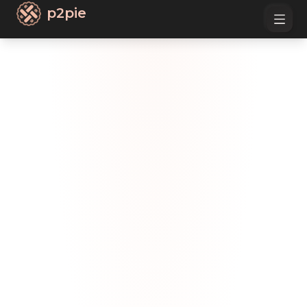
p2pie