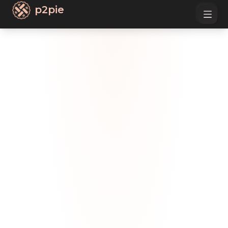
p2pie