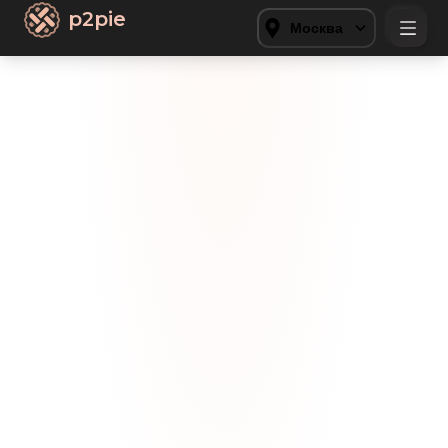
p2pie
Москва