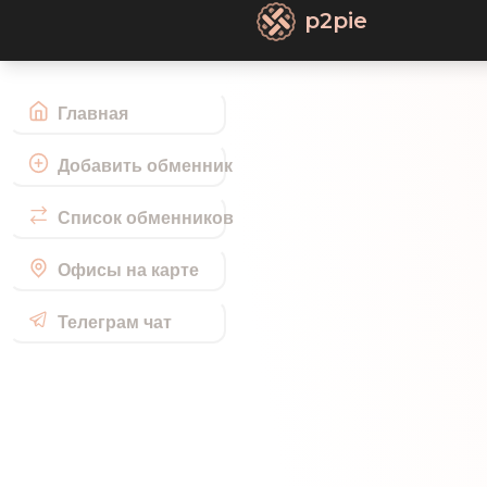
p2pie
Главная
Добавить обменник
Список обменников
Офисы на карте
Телеграм чат