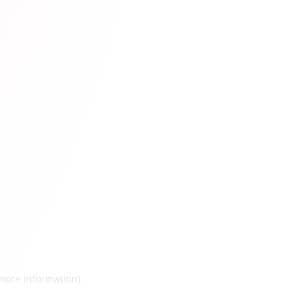
 more information)
.