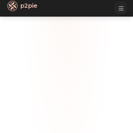
p2pie