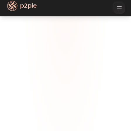
p2pie