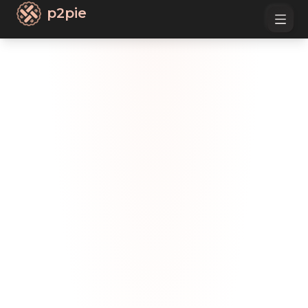
p2pie