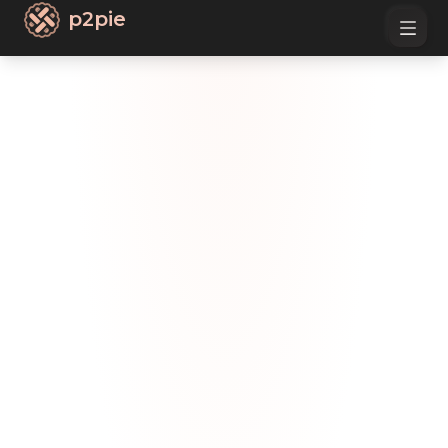
p2pie