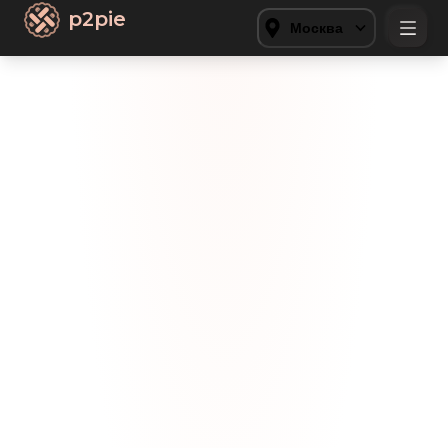
p2pie
Москва