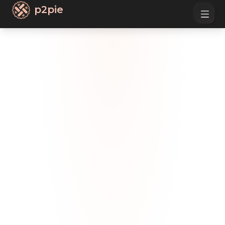
p2pie