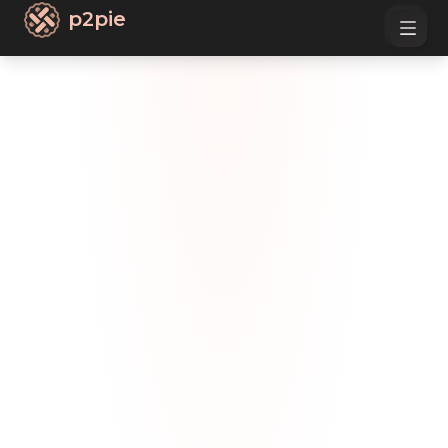
p2pie